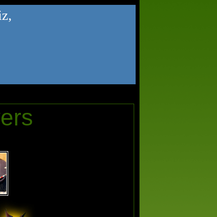
z,
vers
i