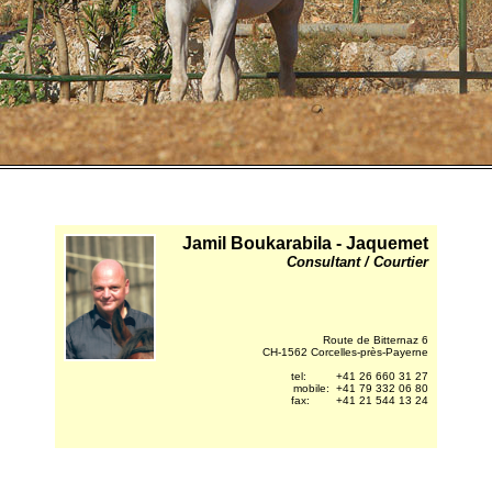
Jamil Boukarabila - Jaquemet
Consultant / Courtier
Route de Bitternaz 6
CH-1562 Corcelles-près-Payerne
tel: +41 26 660 31 27
mobile: +41 79 332 06 80
fax: +41 21 544 13 24